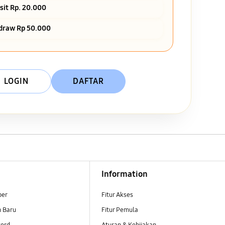
it Rp. 20.000
draw Rp 50.000
LOGIN
DAFTAR
Information
ber
Fitur Akses
n Baru
Fitur Pemula